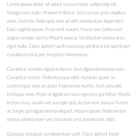
Lorem ipsum dolor sit amet, consectetur adipiscing elit.
Integer nec odio. Praesent libero. Sed cursus ante dapibus
diam. Sed nisi. Nulla quis sem at nibh elementum imperdiet.
Duis sagittis ipsum. Praesent mauris. Fusce nec tellus sed
augue semper porta. Mauris massa. Vestibulum lacinia arcu
eget nulla. Class aptent taciti sociosqu ad litora torquent per
conubia nostra, per inceptos himenaeos.
Curabitur sodales ligula in libero. Sed dignissim lacinia nunc.
Curabitur tortor. Pellentesque nibh. Aenean quam. In
scelerisque sem at dolor. Maecenas mattis. Sed convallis
tristique sem. Proin ut ligula vel nunc egestas porttitor. Morbi
lectus risus, iaculis vel, suscipit quis, luctus non, massa. Fusce
ac turpis quis ligula lacinia aliquet. Mauris ipsum. Nulla metus
metus, ullamcorper vel, tincidunt sed, euismod in, nibh.
Quisque volutpat condimentum velit. Class aptent taciti