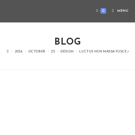
0
MENU
BLOG
>
2016
>
OCTOBER
>
25
>
DESIGN
>
LUCTUS NON MASSA FUSCE AC T